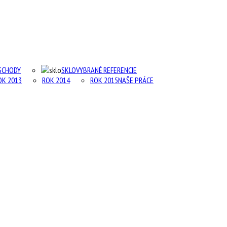
SCHODY
SKLO
VYBRANÉ REFERENCIE
OK 2013
ROK 2014
ROK 2015
NAŠE PRÁCE