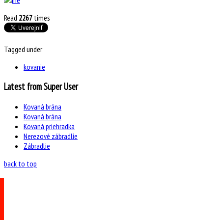
Read
2267
times
Tagged under
kovanie
Latest from Super User
Kovaná brána
Kovaná brána
Kovaná priehradka
Nerezové zábradlie
Zábradlie
back to top