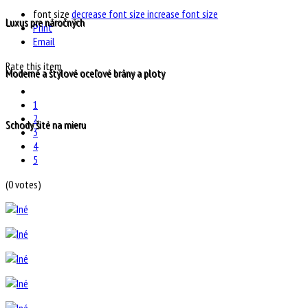
font size
decrease font size
increase font size
Luxus pre náročných
Print
Email
Rate this item
Moderné a štýlové oceľové brány a ploty
1
2
Schody šité na mieru
3
4
5
(0 votes)