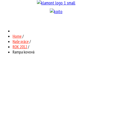
Home
/
Naše práce
/
ROK 2012
/
Rampa kovová