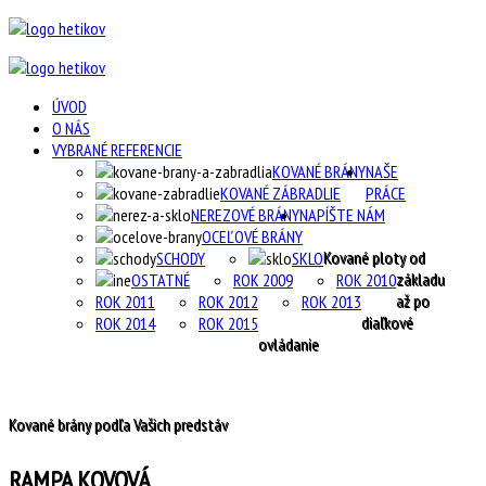
ÚVOD
O NÁS
VYBRANÉ REFERENCIE
KOVANÉ BRÁNY
NAŠE
KOVANÉ ZÁBRADLIE
PRÁCE
NEREZOVÉ BRÁNY
NAPÍŠTE NÁM
OCEĽOVÉ BRÁNY
Kované ploty od
SCHODY
SKLO
základu
OSTATNÉ
ROK 2009
ROK 2010
až po
ROK 2011
ROK 2012
ROK 2013
diaľkové
ROK 2014
ROK 2015
ovládanie
Kované brány podľa Vašich predstáv
RAMPA KOVOVÁ