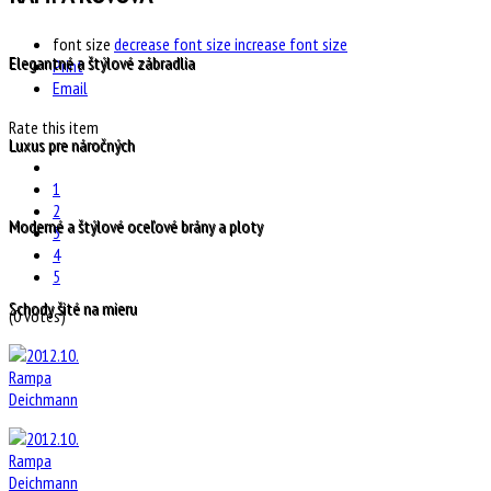
font size
decrease font size
increase font size
Elegantné a štýlové zábradlia
Print
Email
Rate this item
Luxus pre náročných
1
2
Moderné a štýlové oceľové brány a ploty
3
4
5
Schody šité na mieru
(0 votes)