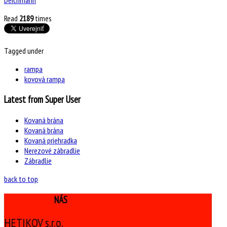
Read
2189
times
Tagged under
rampa
kovová rampa
Latest from Super User
Kovaná brána
Kovaná brána
Kovaná priehradka
Nerezové zábradlie
Zábradlie
back to top
KONTAKTUJTE
NÁS
HETIKOV s.r.o.