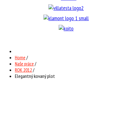
Home
/
Naše práce
/
ROK 2012
/
Elegantný kovaný plot