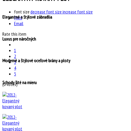
font size
decrease font size
increase font size
Elegantné a štýlové zábradlia
Print
Email
Rate this item
Luxus pre náročných
1
2
Moderné a štýlové oceľové brány a ploty
3
4
5
Schody šité na mieru
(0 votes)