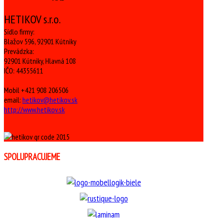
HETIKOV s.r.o.
Sídlo firmy:
Blažov 596, 92901 Kútniky
Prevádzka:
92901 Kútniky, Hlavná 108
IČO: 44355611
Mobil +421 908 206506
email:
hetikov@hetikov.sk
http://www.hetikov.sk
SPOLUPRACUJEME