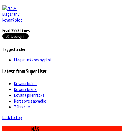
Read
2558
times
Tagged under
Elegantný kovaný plot
Latest from Super User
Kovaná brána
Kovaná brána
Kovaná priehradka
Nerezové zábradlie
Zábradlie
back to top
KONTAKTUJTE
NÁS