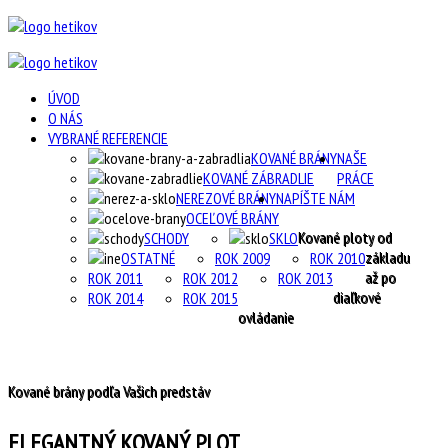
ÚVOD
O NÁS
VYBRANÉ REFERENCIE
KOVANÉ BRÁNY
NAŠE
KOVANÉ ZÁBRADLIE
PRÁCE
NEREZOVÉ BRÁNY
NAPÍŠTE NÁM
OCEĽOVÉ BRÁNY
Kované ploty od
SCHODY
SKLO
základu
OSTATNÉ
ROK 2009
ROK 2010
až po
ROK 2011
ROK 2012
ROK 2013
diaľkové
ROK 2014
ROK 2015
ovládanie
Kované brány podľa Vašich predstáv
ELEGANTNÝ KOVANÝ PLOT