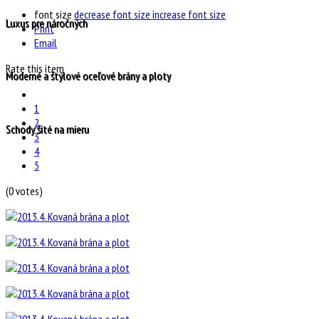
font size
decrease font size
increase font size
Luxus pre náročných
Print
Email
Rate this item
Moderné a štýlové oceľové brány a ploty
1
2
Schody šité na mieru
3
4
5
(0 votes)