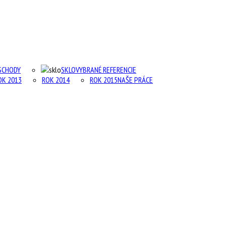
SCHODY
SKLO
VYBRANÉ REFERENCIE
OK 2013
ROK 2014
ROK 2015
NAŠE PRÁCE