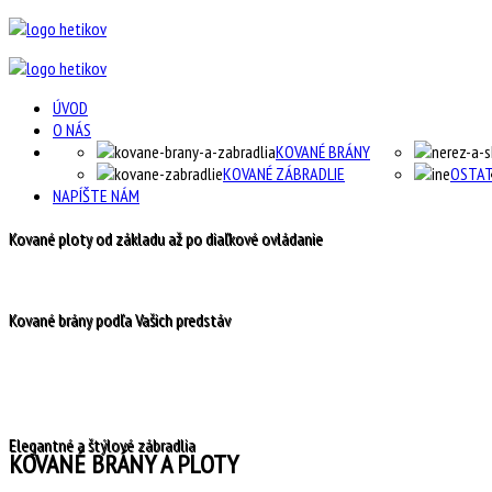
ÚVOD
O NÁS
KOVANÉ BRÁNY
KOVANÉ ZÁBRADLIE
OSTA
NAPÍŠTE NÁM
Kované ploty od základu až po diaľkové ovládanie
Kované brány podľa Vašich predstáv
Elegantné a štýlové zábradlia
KOVANÉ BRÁNY A PLOTY