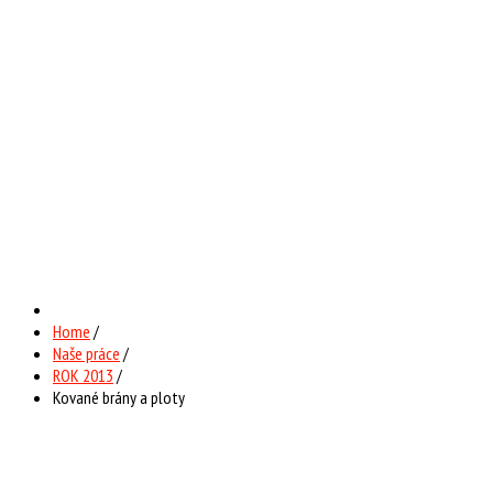
Home
/
Naše práce
/
ROK 2013
/
Kované brány a ploty