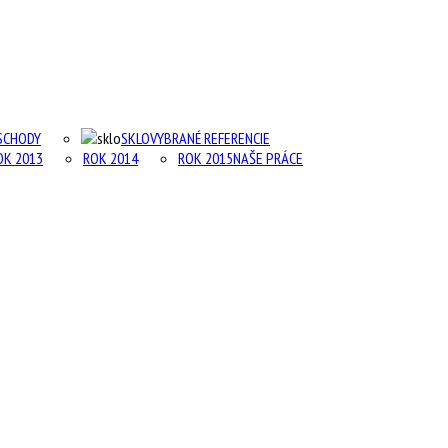
SCHODY
SKLO
VYBRANÉ REFERENCIE
OK 2013
ROK 2014
ROK 2015
NAŠE PRÁCE