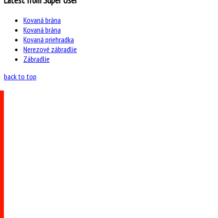
Latest from Super User
Kovaná brána
Kovaná brána
Kovaná priehradka
Nerezové zábradlie
Zábradlie
back to top