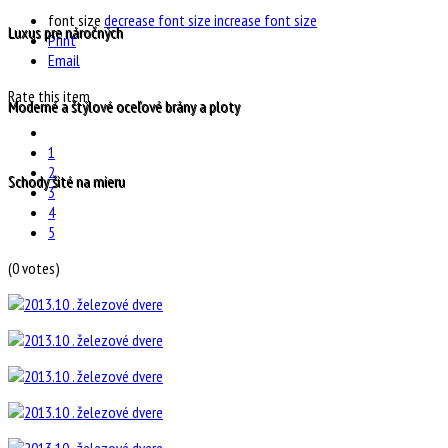
font size
decrease font size
increase font size
Luxus pre náročných
Print
Email
Rate this item
Moderné a štýlové oceľové brány a ploty
1
2
Schody šité na mieru
3
4
5
(0 votes)